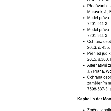
Předávání oso
Morávek, J., 
Model práva –
7201-911-3
Model práva –
7201-911-3
Ochrana osobn
2013, s. 435
Přehled judik
2015, s.360,
Alternativní 
J. / Praha. W
Ochrana osob
zaměřením na 
7598-587-3, 
Kapitel in der Mo
Změna v pojím