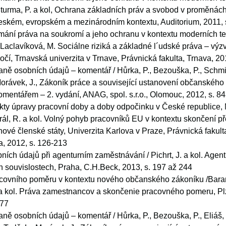
Šturma, P. a kol, Ochrana základních práv a svobod v proměnác
 českém, evropském a mezinárodním kontextu, Auditorium, 2011,
ání práva na soukromí a jeho ochranu v kontextu moderních tec
 Laclavíková, M. Sociálne riziká a základné l´udské práva – výz
ročí, Trnavská univerzita v Trnave, Právnická fakulta, Trnava, 20
ně osobních údajů – komentář / Hůrka, P., Bezouška, P., Schmi
, Morávek, J., Zákoník práce a související ustanovení občanského
mentářem – 2. vydání, ANAG, spol. s.r.o., Olomouc, 2012, s. 8
kty úpravy pracovní doby a doby odpočinku v České republice
ál, R. a kol. Volný pohyb pracovníků EU v kontextu skončení 
ové členské státy, Univerzita Karlova v Praze, Právnická fakulta
a, 2012, s. 126-213
ích údajů při agenturním zaměstnávání / Pichrt, J. a kol. Agen
 souvislostech, Praha, C.H.Beck, 2013, s. 197 až 244
covního poměru v kontextu nového občanského zákoníku /Bara
 a kol. Práva zamestnancov a skončenie pracovného pomeru, Pl
 77
ně osobních údajů – komentář / Hůrka, P., Bezouška, P., Eliáš, 