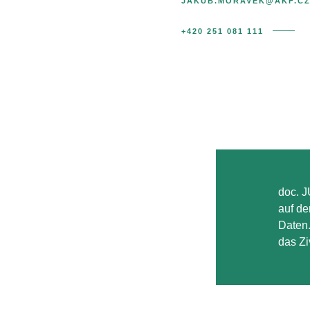
JAKUB.MORAVEK@AKF.C
+420 251 081 111
doc. J
auf de
Daten.
das Zi