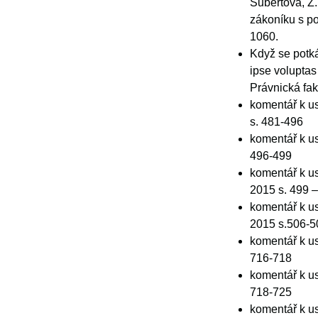
Šubertová, Z.
zákoníku s po
1060.
Když se potká
ipse voluptas
Právnická fak
komentář k us
s. 481-496
komentář k us
496-499
komentář k us
2015 s. 499 
komentář k us
2015 s.506-5
komentář k us
716-718
komentář k us
718-725
komentář k us