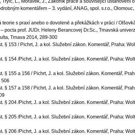
, Trylč, L., Morávek, J., Zákoník práce a související ustanovení
drobným komentářem – 3. vydání, ANAG, spol. s.r.o., Olomouc, 
 teorie s praxí anebo o dovolené a překážkách v práci / Olšovká
 – pocta prof. JUDr. Heleny Berancovej Dr.Sc., Trnavská univerz
ulta, Trnava 2014, 289-300
t. § 153 / Pichrt, J. a kol. Služební zákon. Komentář, Praha: Wo
t. § 154 /Pichrt, J. a kol. Služební zákon. Komentář, Praha: Wol
t. § 155 a 156 / Pichrt, J. a kol. Služební zákon. Komentář, Pra
– 506
t. § 157 a 158 / Pichrt, J. a kol. Služební zákon. Komentář, Pra
09
t. § 204 /Pichrt, J. a kol. Služební zákon. Komentář, Praha: Wol
t. § 205 /Pichrt, J. a kol. Služební zákon. Komentář, Praha: Wol
t. § 206 /Pichrt, J. a kol. Služební zákon. Komentář, Praha: Wol