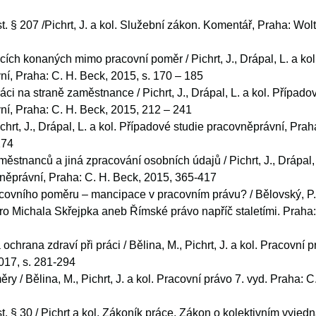
t. § 207 /Pichrt, J. a kol. Služební zákon. Komentář, Praha: Wol
ích konaných mimo pracovní poměr / Pichrt, J., Drápal, L. a kol
í, Praha: C. H. Beck, 2015, s. 170 – 185
áci na straně zaměstnance / Pichrt, J., Drápal, L. a kol. Případo
í, Praha: C. H. Beck, 2015, 212 – 241
chrt, J., Drápal, L. a kol. Případové studie pracovněprávní, Prah
274
ěstnanců a jiná zpracování osobních údajů / Pichrt, J., Drápal, 
něprávní, Praha: C. H. Beck, 2015, 365-417
covního poměru – mancipace v pracovním právu? / Bělovský, P.
pro Michala Skřejpka aneb Římské právo napříč staletími. Praha:
chrana zdraví při práci / Bělina, M., Pichrt, J. a kol. Pracovní p
017, s. 281-294
y / Bělina, M., Pichrt, J. a kol. Pracovní právo 7. vyd. Praha: C
t. § 30 / Pichrt a kol. Zákoník práce. Zákon o kolektivním vyjedn