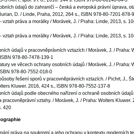
bních údajů do zahraničí – česká a evropská právní úprava, ot
Burian, D. / Linde, Praha, 2012, 264 s., ISBN 978-80-7201-878-
 vztah práva a morálky / Morávek, J. / Praha: Linde, 2013, s. 1
 vztah práva a morálky / Morávek, J. / Praha: Linde, 2013, s. 1
ích údajů v pracovněprávních vztazích / Morávek, J. / Praha: W
, ISBN 978-80-7478-139-1
atury ve věcech ochrany osobních údajů / Morávek, J. / Praha: 
 ISBN 978-80-7552-018-0
způsoby řešení sporů v pracovněprávních vztazích. / Pichrt, J., Š
olters Kluwer. 2016, 424 s., ISBN 978-80-7552-137-8
ních údajů podle obecného nařízení o ochraně osobních údajů 
pracovněprávní vztahy. / Morávek, J. / Praha: Wolters Kluwer.
s. 420
nographie
ání práva na soukromí a jeho ochranu v kontextu moderních tec