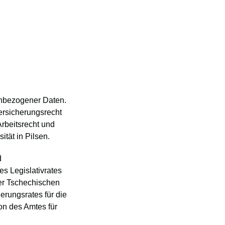
nenbezogener Daten.
versicherungsrecht
Arbeitsrecht und
tät in Pilsen.
d
es Legislativrates
der Tschechischen
rungsrates für die
n des Amtes für