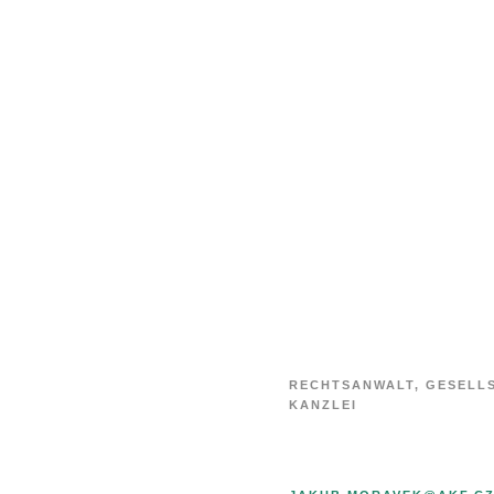
Jakub
Morávek
RECHTSANWALT, GESELL
KANZLEI