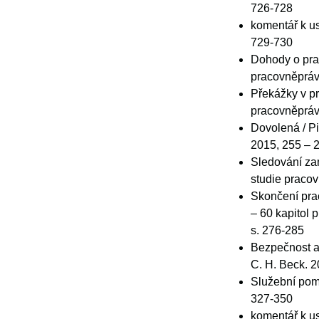
726-728
komentář k us
729-730
Dohody o prac
pracovněprávn
Překážky v pr
pracovněprávn
Dovolená / Pi
2015, 255 – 
Sledování zam
studie pracov
Skončení pra
– 60 kapitol 
s. 276-285
Bezpečnost a o
C. H. Beck. 2
Služební poměr
327-350
komentář k us