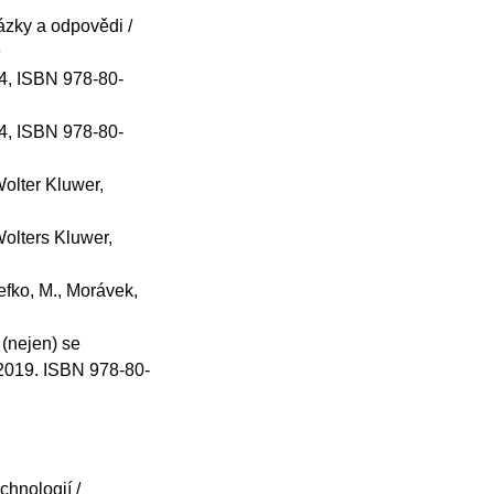
ázky a odpovědi /
9
04, ISBN 978-80-
04, ISBN 978-80-
olter Kluwer,
Wolters Kluwer,
tefko, M., Morávek,
(nejen) se
 2019. ISBN 978-80-
hnologií /