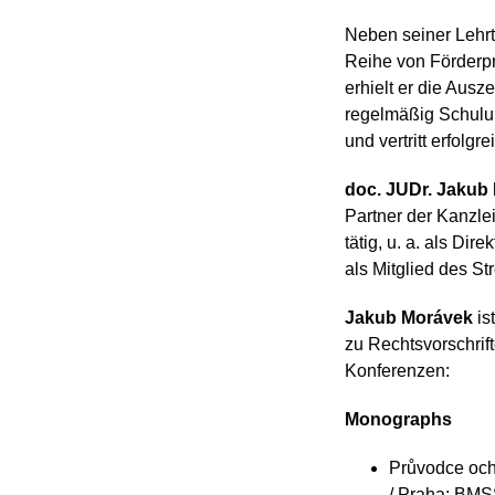
Neben seiner Lehrtät
Reihe von Förderpro
erhielt er die Ausz
regelmäßig Schulu
und vertritt erfolg
doc. JUDr. Jakub 
Partner der Kanzle
tätig, u. a. als D
als Mitglied des S
Jakub Morávek
is
zu Rechtsvorschrif
Konferenzen:
Monographs
Průvodce ochr
/ Praha: BMSS