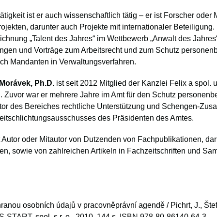
igkeit ist er auch wissenschaftlich tätig – er ist Forscher oder M
jekten, darunter auch Projekte mit internationaler Beteiligung.
eichnung „Talent des Jahres“ im Wettbewerb „Anwalt des Jahres“
ngen und Vorträge zum Arbeitsrecht und zum Schutz personen
reich Mandanten in Verwaltungsverfahren.
Morávek, Ph.D.
ist seit 2012 Mitglied der Kanzlei Felix a spol
i. Zuvor war er mehrere Jahre im Amt für den Schutz personen
irektor des Bereiches rechtliche Unterstützung und Schengen-Zu
treitschlichtungsausschusses des Präsidenten des Amtes.
t Autor oder Mitautor von Dutzenden von Fachpublikationen, d
ten, sowie von zahlreichen Artikeln in Fachzeitschriften und 
anou osobních údajů v pracovněprávní agendě / Pichrt, J., Štef
-START, spol. s r. o., 2010. 144 s. ISBN 978-80-86140-64-3