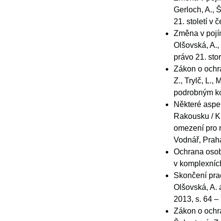
Gerloch, A., 
21. století v
Změna v pojím
Olšovská, A.,
právo 21. sto
Zákon o ochra
Z., Trylč, L.
podrobným ko
Některé aspe
Rakousku / Kr
omezení pro n
Vodnář, Prah
Ochrana osobn
v komplexních
Skončení pra
Olšovská, A.
2013, s. 64 –
Zákon o ochra