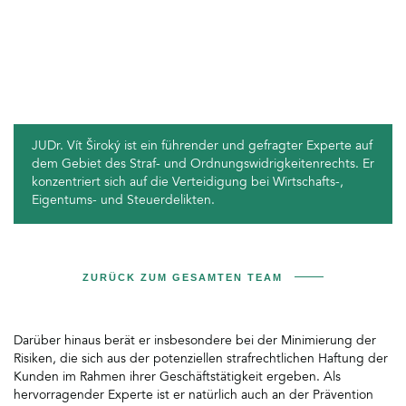
JUDr. Vít Široký ist ein führender und gefragter Experte auf
dem Gebiet des Straf- und Ordnungswidrigkeitenrechts. Er
konzentriert sich auf die Verteidigung bei Wirtschafts-,
Eigentums- und Steuerdelikten.
ZURÜCK ZUM GESAMTEN TEAM
Darüber hinaus berät er insbesondere bei der Minimierung der
Risiken, die sich aus der potenziellen strafrechtlichen Haftung der
Kunden im Rahmen ihrer Geschäftstätigkeit ergeben. Als
hervorragender Experte ist er natürlich auch an der Prävention