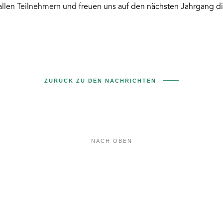
allen Teilnehmern und freuen uns auf den nächsten Jahrgang d
ZURÜCK ZU DEN NACHRICHTEN
NACH OBEN
Felix
a
spol.