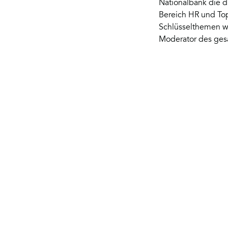
Nationalbank die d
Bereich HR und Top
Schlüsselthemen wi
Moderator des ges