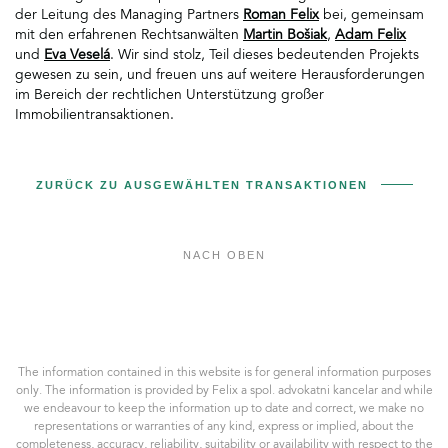
der Leitung des Managing Partners
Roman Felix
bei, gemeinsam
mit den erfahrenen Rechtsanwälten
Martin Bošiak
,
Adam Felix
und
Eva Veselá
. Wir sind stolz, Teil dieses bedeutenden Projekts
gewesen zu sein, und freuen uns auf weitere Herausforderungen
im Bereich der rechtlichen Unterstützung großer
Immobilientransaktionen.
ZURÜCK ZU AUSGEWÄHLTEN TRANSAKTIONEN
NACH OBEN
Felix
a
spol.
AK,
The information contained in this website is for general information purposes
s.r.o.
only. The information is provided by Felix a spol. advokatni kancelar and while
we endeavour to keep the information up to date and correct, we make no
representations or warranties of any kind, express or implied, about the
completeness, accuracy, reliability, suitability or availability with respect to the