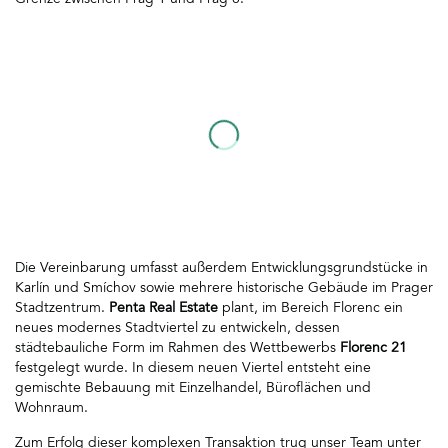
Grenze zwischen Prag 1 und Prag 8.
Die Vereinbarung umfasst außerdem Entwicklungsgrundstücke in
Karlín und Smíchov sowie mehrere historische Gebäude im Prager
Stadtzentrum.
Penta Real Estate
plant, im Bereich Florenc ein
neues modernes Stadtviertel zu entwickeln, dessen
städtebauliche Form im Rahmen des Wettbewerbs
Florenc 21
festgelegt wurde. In diesem neuen Viertel entsteht eine
gemischte Bebauung mit Einzelhandel, Büroflächen und
Wohnraum.
Zum Erfolg dieser komplexen Transaktion trug unser Team unter