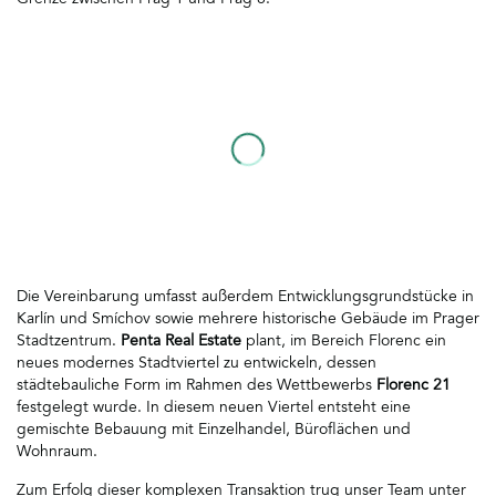
Grenze zwischen Prag 1 und Prag 8.
Die Vereinbarung umfasst außerdem Entwicklungsgrundstücke in
Karlín und Smíchov sowie mehrere historische Gebäude im Prager
Stadtzentrum.
Penta Real Estate
plant, im Bereich Florenc ein
neues modernes Stadtviertel zu entwickeln, dessen
städtebauliche Form im Rahmen des Wettbewerbs
Florenc 21
festgelegt wurde. In diesem neuen Viertel entsteht eine
gemischte Bebauung mit Einzelhandel, Büroflächen und
Wohnraum.
Zum Erfolg dieser komplexen Transaktion trug unser Team unter