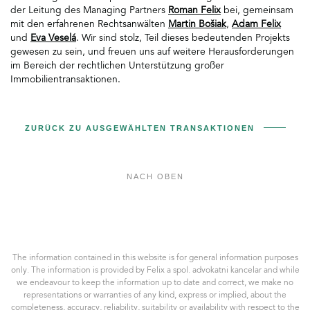
der Leitung des Managing Partners
Roman Felix
bei, gemeinsam
mit den erfahrenen Rechtsanwälten
Martin Bošiak
,
Adam Felix
und
Eva Veselá
. Wir sind stolz, Teil dieses bedeutenden Projekts
gewesen zu sein, und freuen uns auf weitere Herausforderungen
im Bereich der rechtlichen Unterstützung großer
Immobilientransaktionen.
ZURÜCK ZU AUSGEWÄHLTEN TRANSAKTIONEN
NACH OBEN
Felix
a
spol.
AK,
The information contained in this website is for general information purposes
s.r.o.
only. The information is provided by Felix a spol. advokatni kancelar and while
we endeavour to keep the information up to date and correct, we make no
representations or warranties of any kind, express or implied, about the
completeness, accuracy, reliability, suitability or availability with respect to the