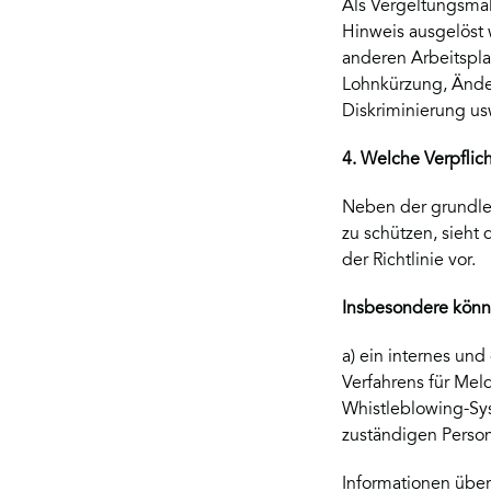
Als Vergeltungsma
Hinweis ausgelöst 
anderen Arbeitspla
Lohnkürzung, Änder
Diskriminierung us
4. Welche Verpflic
Neben der grundle
zu schützen, sieht 
der Richtlinie vor.
Insbesondere könn
a) ein internes un
Verfahrens für Mel
Whistleblowing-Sys
zuständigen Person
Informationen über 