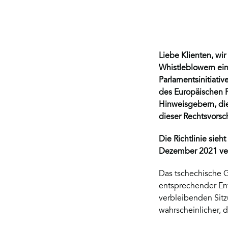
Liebe Klienten, wi
Whistleblowern ei
Parlamentsinitiati
des Europäischen 
Hinweisgebern, die
dieser Rechtsvorsch
Die Richtlinie sieh
Dezember 2021 ve
Das tschechische G
entsprechender Ent
verbleibenden Sit
wahrscheinlicher, 