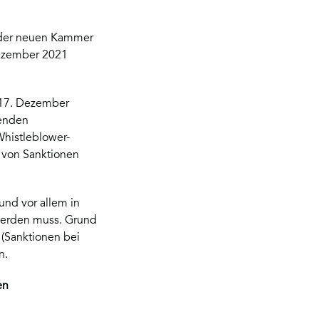
g der neuen Kammer
Dezember 2021
m 17. Dezember
henden
Whistleblower-
 von Sanktionen
und vor allem in
werden muss. Grund
 (Sanktionen bei
n.
en