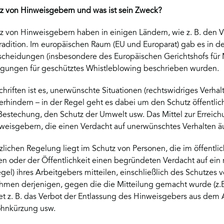
utz von Hinweisgebern und was ist sein Zweck?
 von Hinweisgebern haben in einigen Ländern, wie z. B. den Ve
Tradition. Im europäischen Raum (EU und Europarat) gab es in d
scheidungen (insbesondere des Europäischen Gerichtshofs für
ngungen für geschütztes Whistleblowing beschrieben wurden.
chriften ist es, unerwünschte Situationen (rechtswidriges Verhalt
erhindern – in der Regel geht es dabei um den Schutz öffentlic
estechung, den Schutz der Umwelt usw. Das Mittel zur Erreichun
weisgebern, die einen Verdacht auf unerwünschtes Verhalten ä
zlichen Regelung liegt im Schutz von Personen, die im öffentli
en oder der Öffentlichkeit einen begründeten Verdacht auf ein 
egel) ihres Arbeitgebers mitteilen, einschließlich des Schutzes v
men derjenigen, gegen die die Mitteilung gemacht wurde (z.B.
t z. B. das Verbot der Entlassung des Hinweisgebers aus dem A
ohnkürzung usw.