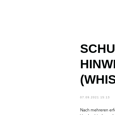
SCHU
HINW
ZURÜCK
(WHI
07.09.2021 15:13
Nach mehreren erfo