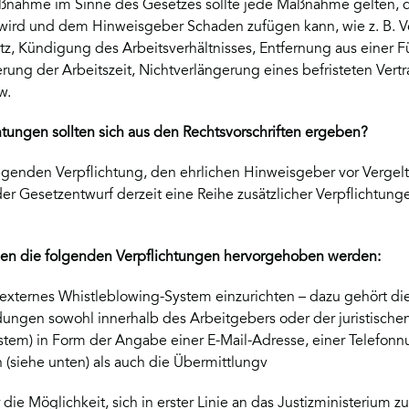
ßnahme im Sinne des Gesetzes sollte jede Maßnahme gelten, 
wird und dem Hinweisgeber Schaden zufügen kann, wie z. B. V
tz, Kündigung des Arbeitsverhältnisses, Entfernung aus einer F
ung der Arbeitszeit, Nichtverlängerung eines befristeten Vert
w.
htungen sollten sich aus den Rechtsvorschriften ergeben?
genden Verpflichtung, den ehrlichen Hinweisgeber vor Verg
der Gesetzentwurf derzeit eine Reihe zusätzlicher Verpflichtung
en die folgenden Verpflichtungen hervorgehoben werden:
d externes Whistleblowing-System einzurichten – dazu gehört di
dungen sowohl innerhalb des Arbeitgebers oder der juristischen
tem) in Form der Angabe einer E-Mail-Adresse, einer Telefon
 (siehe unten) als auch die Übermittlungv
die Möglichkeit, sich in erster Linie an das Justizministerium 