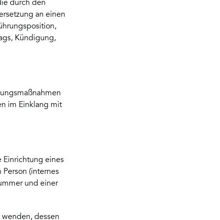
die durch den
ersetzung an einen
ührungsposition,
rags, Kündigung,
eltungsmaßnahmen
en im Einklang mit
e Einrichtung eines
 Person (internes
nummer und einer
zu wenden, dessen