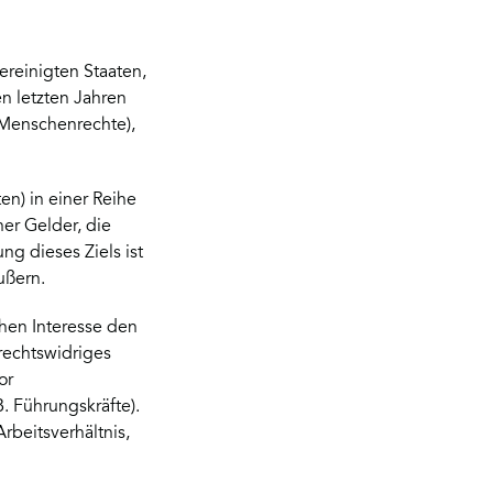
reinigten Staaten,
en letzten Jahren
 Menschenrechte),
en) in einer Reihe
her Gelder, die
g dieses Ziels ist
ußern.
chen Interesse den
rechtswidriges
or
 Führungskräfte).
rbeitsverhältnis,