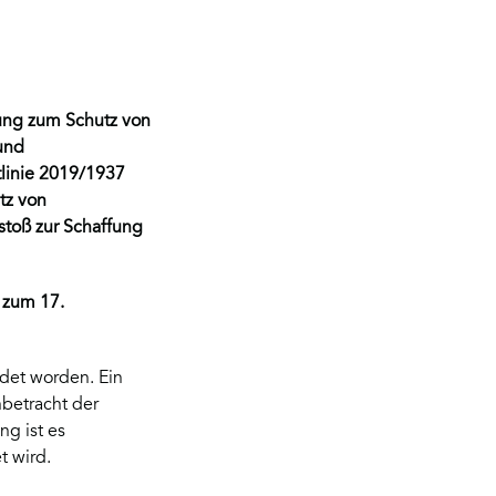
bung zum Schutz von
und
tlinie 2019/1937
tz von
stoß zur Schaffung
s zum 17.
det worden. Ein
nbetracht der
g ist es
t wird.