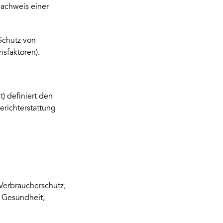
achweis einer
Schutz von
sfaktoren).
) definiert den
Berichterstattung
 Verbraucherschutz,
 Gesundheit,