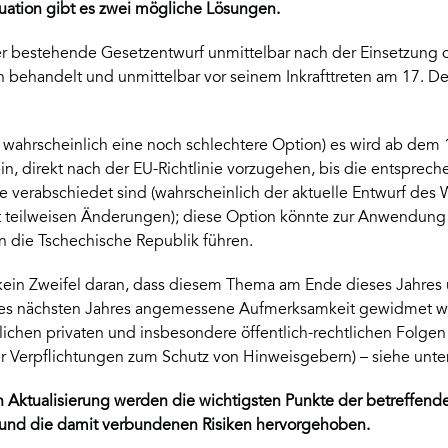
ituation gibt es zwei mögliche Lösungen.
er bestehende Gesetzentwurf unmittelbar nach der Einsetzun
n behandelt und unmittelbar vor seinem Inkrafttreten am 17. 
st wahrscheinlich eine noch schlechtere Option) es wird ab de
n, direkt nach der EU-Richtlinie vorzugehen, bis die entsprec
verabschiedet sind (wahrscheinlich der aktuelle Entwurf des 
t teilweisen Änderungen); diese Option könnte zur Anwendung
 die Tschechische Republik führen.
kein Zweifel daran, dass diesem Thema am Ende dieses Jahres 
 des nächsten Jahres angemessene Aufmerksamkeit gewidmet 
lichen privaten und insbesondere öffentlich-rechtlichen Folgen
r Verpflichtungen zum Schutz von Hinweisgebern) – siehe unte
n Aktualisierung werden die wichtigsten Punkte der betreffend
 und die damit verbundenen Risiken hervorgehoben.