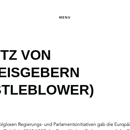
MENU
TZ VON
EISGEBERN
STLEBLOWER)
lglosen Regierungs- und Parlamentsinitiativen gab die Europä