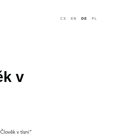
CS
EN
DE
PL
ěk v
WEITER
lověk v tísni“