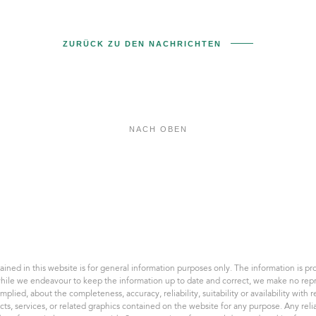
ZURÜCK ZU DEN NACHRICHTEN
NACH OBEN
Felix
a
spol.
AK,
s.r.o.
ined in this website is for general information purposes only. The information is pro
hile we endeavour to keep the information up to date and correct, we make no repr
implied, about the completeness, accuracy, reliability, suitability or availability with 
cts, services, or related graphics contained on the website for any purpose. Any rel