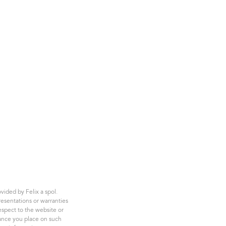
vided by Felix a spol.
esentations or warranties
respect to the website or
iance you place on such