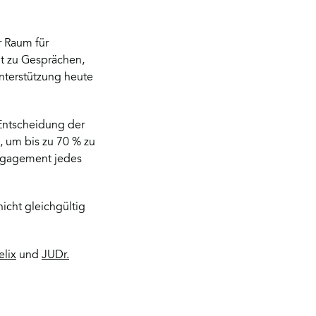
r Raum für
it zu Gesprächen,
terstützung heute
 Entscheidung der
, um bis zu 70 % zu
 Engagement jedes
nicht gleichgültig
elix
und
JUDr.