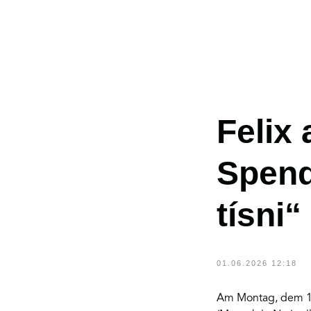
Felix 
Spend
ZURÜCK
tísni“
01.06.2026 12:18
Am Montag, dem 18.