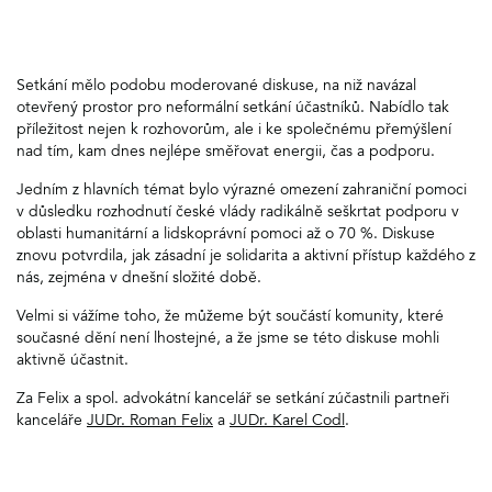
Setkání mělo podobu moderované diskuse, na niž navázal
otevřený prostor pro neformální setkání účastníků. Nabídlo tak
příležitost nejen k rozhovorům, ale i ke společnému přemýšlení
nad tím, kam dnes nejlépe směřovat energii, čas a podporu.
Jedním z hlavních témat bylo výrazné omezení zahraniční pomoci
v důsledku rozhodnutí české vlády radikálně seškrtat podporu v
oblasti humanitární a lidskoprávní pomoci až o 70 %. Diskuse
znovu potvrdila, jak zásadní je solidarita a aktivní přístup každého z
nás, zejména v dnešní složité době.
Velmi si vážíme toho, že můžeme být součástí komunity, které
současné dění není lhostejné, a že jsme se této diskuse mohli
aktivně účastnit.
Za Felix a spol. advokátní kancelář se setkání zúčastnili partneři
kanceláře
JUDr. Roman Felix
a
JUDr. Karel Codl
.