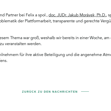
d Partner bei Felix a spol.,
doc. JUDr. Jakub Morávek, Ph.D.
, 
roblematik der Plattformarbeit, transparente und gerechte Verg
iesem Thema war groß, weshalb wir bereits in einer Woche, am 4
azu veranstalten werden.
Teilnehmern für ihre aktive Beteiligung und die angenehme At
ens.
ZURÜCK ZU DEN NACHRICHTEN