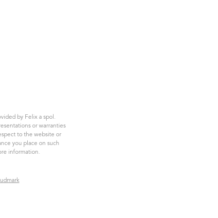
vided by Felix a spol.
esentations or warranties
respect to the website or
iance you place on such
re information.
oudmark