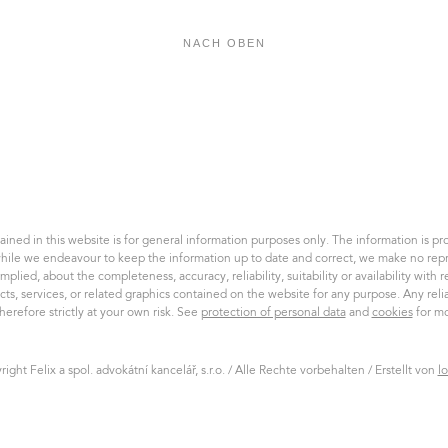
NACH OBEN
Felix
a
spol.
AK,
s.r.o.
ined in this website is for general information purposes only. The information is pro
hile we endeavour to keep the information up to date and correct, we make no repr
implied, about the completeness, accuracy, reliability, suitability or availability with 
cts, services, or related graphics contained on the website for any purpose. Any rel
therefore strictly at your own risk. See
protection of personal data
and
cookies
for mo
ight Felix a spol. advokátní kancelář, s.r.o. / Alle Rechte vorbehalten / Erstellt von
l
loudmark