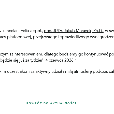
 kancelarii Felix a spol.,
doc. JUDr. Jakub Morávek, Ph.D.
, w sw
racy platformowej, przejrzystego i sprawiedliwego wynagrodzen
 dużym zainteresowaniem, dlatego będziemy go kontynuować po
będzie się już za tydzień, 4 czerwca 2026 r.
im uczestnikom za aktywny udział i miłą atmosferę podczas ca
POWRÓT DO AKTUALNOŚCI