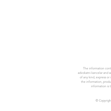
The information conta
advokatni kancelar and w
of any kind, express or 
the information, produ
information is 
© Copyright