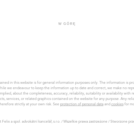
W GÓRĘ
Felix
a
spol.
AK,
s.r.o.
ined in this website is for general information purposes only. The information is pro
hile we endeavour to keep the information up to date and correct, we make no repr
implied, about the completeness, accuracy, reliability, suitability or availability with 
cts, services, or related graphics contained on the website for any purpose. Any rel
therefore strictly at your own risk. See
protection of personal data
and
cookies
for mo
 Felix a spol. advokátní kancelář, s.r.o. / Wszelkie prawa zastrzeżone / Stworzone pr