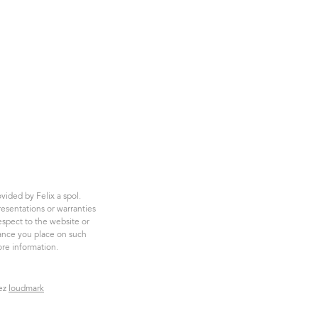
vided by Felix a spol.
esentations or warranties
respect to the website or
iance you place on such
re information.
zez
loudmark