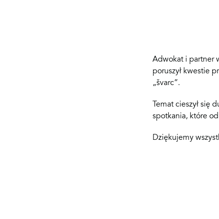
Adwokat i partner w
poruszył kwestie p
„švarc”.
Temat cieszył się
spotkania, które od
Dziękujemy wszystk