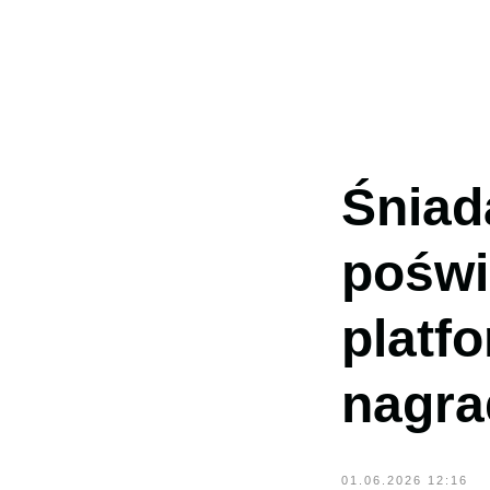
Śniad
poświ
POPRZEDNIA
platf
nagra
01.06.2026 12:16