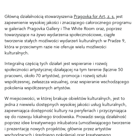
Główną działalnością stowarzyszenia
Pragovka for Art, z. s.
jest
zapewnienie wysokiej jakości i znaczącego całorocznego programu
w galeriach Pragovka Gallery i The White Room oraz, poprzez
towarzyszące na żywo wydarzenia społecznościowe, ciągłe
tworzenie stałych możliwości wydarzeń kulturalnych w Pradze 9,
która w przeciwnym razie nie oferuje wielu możliwości
kulturalnych.
Integralną częścią tych działań jest wspieranie i rozwój
społeczności artystycznej działającej na tym terenie (łącznie 50
pracowni, około 70 artystów), promocja i rozwój sztuki
współczesnej, zwłaszcza wizualnej, oraz wspieranie wschodzącego
pokolenia współczesnych artystów.
W miejscowości, w której brakuje obiektów kulturalnych, jest to
jedna z niewielu dostępnych wysokiej jakości usług kulturalnych,
zapewniająca dostępność kultury na peryferiach i przyczyniająca
się do rozwoju lokalnego środowiska. Prowadzi swoją działalność
poprzez idee kreatywnego inkubatora (umożliwiającego tworzenie
i prezentację nowych projektów, głównie przez artystów
wschodzących i średniego pokolenia) oraz kreatywnego