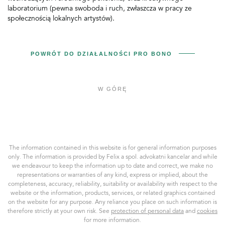
laboratorium (pewna swoboda i ruch, zwłaszcza w pracy ze
społecznością lokalnych artystów).
POWRÓT DO DZIAŁALNOŚCI PRO BONO
W GÓRĘ
Felix
a
spol.
AK,
The information contained in this website is for general information purposes
s.r.o.
only. The information is provided by Felix a spol. advokatni kancelar and while
we endeavour to keep the information up to date and correct, we make no
representations or warranties of any kind, express or implied, about the
completeness, accuracy, reliability, suitability or availability with respect to the
website or the information, products, services, or related graphics contained
on the website for any purpose. Any reliance you place on such information is
therefore strictly at your own risk. See
protection of personal data
and
cookies
for more information.