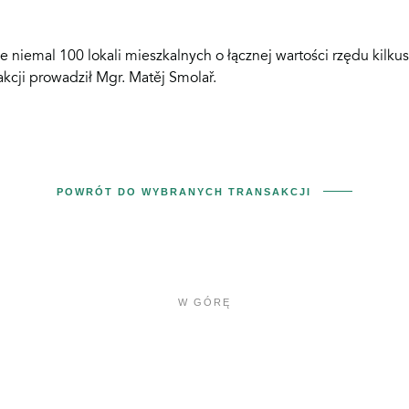
e niemal 100 lokali mieszkalnych o łącznej wartości rzędu kilku
akcji prowadził Mgr. Matěj Smolař.
POWRÓT DO WYBRANYCH TRANSAKCJI
W GÓRĘ
Felix