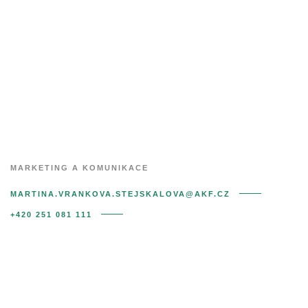
MENU
Martina
Vránková
Stejskalová
MARKETING A KOMUNIKACE
MARTINA.VRANKOVA.STEJSKALOVA@AKF.CZ
+420 251 081 111