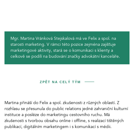
Mgr. Martina Vránková Stejskalová má ve Felix a spol. na
starosti marketing. V rámci této pozice zejména zajišťuje
marketingové aktivity, stará se o komunikaci s klienty a
celkově se podílí na budování značky advokátní kanceláře.
ZPĚT NA CELÝ TÝM
Martina přináší do Felix a spol. zkušenosti z různých oblastí. Z
rozhlasu se přesunula do public relations jedné zahraniční kulturní
instituce a posléze do marketingu cestovního ruchu. Má
zkušenosti s tvorbou obsahu online i offline, s realizací tištěných
publikací, digitálním marketingem i s komunikací s médii.