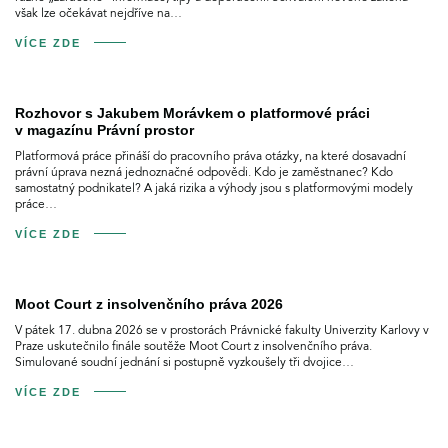
však lze očekávat nejdříve na…
VÍCE ZDE
Rozhovor s Jakubem Morávkem o platformové práci
v magazínu Právní prostor
Platformová práce přináší do pracovního práva otázky, na které dosavadní
právní úprava nezná jednoznačné odpovědi. Kdo je zaměstnanec? Kdo
samostatný podnikatel? A jaká rizika a výhody jsou s platformovými modely
práce…
VÍCE ZDE
Moot Court z insolvenčního práva 2026
V pátek 17. dubna 2026 se v prostorách Právnické fakulty Univerzity Karlovy v
Praze uskutečnilo finále soutěže Moot Court z insolvenčního práva.
Simulované soudní jednání si postupně vyzkoušely tři dvojice…
VÍCE ZDE