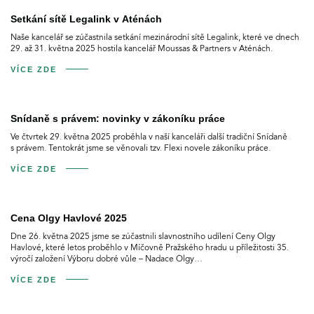
Setkání sítě Legalink v Aténách
Naše kancelář se zúčastnila setkání mezinárodní sítě Legalink, které ve dnech
29. až 31. května 2025 hostila kancelář Moussas & Partners v Aténách.
VÍCE ZDE
Snídaně s právem: novinky v zákoníku práce
Ve čtvrtek 29. května 2025 proběhla v naší kanceláři další tradiční Snídaně
s právem. Tentokrát jsme se věnovali tzv. Flexi novele zákoníku práce.
VÍCE ZDE
Cena Olgy Havlové 2025
Dne 26. května 2025 jsme se zúčastnili slavnostního udílení Ceny Olgy
Havlové, které letos proběhlo v Míčovně Pražského hradu u příležitosti 35.
výročí založení Výboru dobré vůle – Nadace Olgy…
VÍCE ZDE