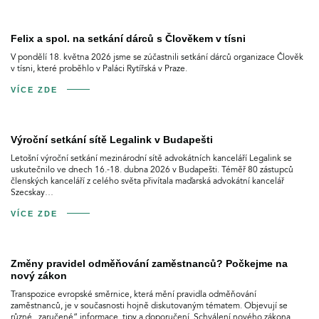
Felix a spol. na setkání dárců s Člověkem v tísni
V pondělí 18. května 2026 jsme se zúčastnili setkání dárců organizace Člověk
v tísni, které proběhlo v Paláci Rytířská v Praze.
VÍCE ZDE
Výroční setkání sítě Legalink v Budapešti
Letošní výroční setkání mezinárodní sítě advokátních kanceláří Legalink se
uskutečnilo ve dnech 16.-18. dubna 2026 v Budapešti. Téměř 80 zástupců
členských kanceláří z celého světa přivítala maďarská advokátní kancelář
Szecskay…
VÍCE ZDE
Změny pravidel odměňování zaměstnanců? Počkejme na
nový zákon
Transpozice evropské směrnice, která mění pravidla odměňování
zaměstnanců, je v současnosti hojně diskutovaným tématem. Objevují se
různé „zaručené“ informace, tipy a doporučení. Schválení nového zákona