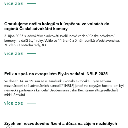
VÍCE ZDE
Gratulujeme našim kolegům k úspěchu ve volbách do
orgánů České advokátní komory
3. října 2025 si advokátky a advokáti zvolili nové vedení České advokátní
komory na další čtyři roky. Volilo se 11 členů a 5 náhradníků představenstva,
70 členů Kontrolní rady, 83…
VÍCE ZDE
Felix a spol. na evropském Fly-In setkání INBLF 2025
Ve dnech 14. až 15. září se v Hamburku konalo evropské Fly-In setkání
mezinárodní sítě advokátních kanceláří INBLF, jehož velkorysým hostitelem byl
německá partnerská kancelář Brödermann Jahn Rechtsanwaltsgesellschaft
mbH. Setkání…
VÍCE ZDE
Zrychlení rozvodového řízení a důraz na zájem nezletilých