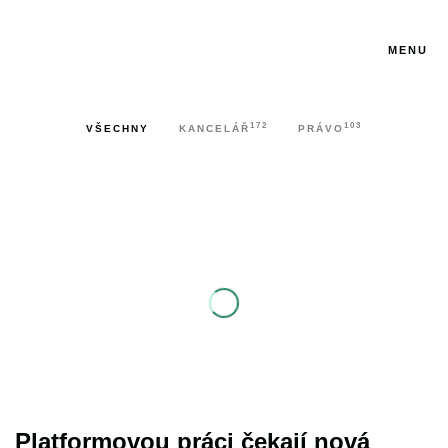
MENU
172
103
VŠECHNY
KANCELÁŘ
PRÁVO
Platformovou práci čekají nová