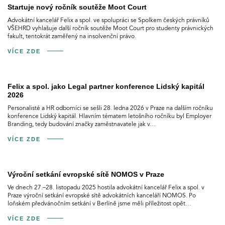
Startuje nový ročník soutěže Moot Court
Advokátní kancelář Felix a spol. ve spolupráci se Spolkem českých právníků
VŠEHRD vyhlašuje další ročník soutěže Moot Court pro studenty právnických
fakult, tentokrát zaměřený na insolvenční právo.
VÍCE ZDE
Felix a spol. jako Legal partner konference Lidský kapitál
2026
Personalisté a HR odborníci se sešli 28. ledna 2026 v Praze na dalším ročníku
konference Lidský kapitál. Hlavním tématem letošního ročníku byl Employer
Branding, tedy budování značky zaměstnavatele jak v…
VÍCE ZDE
Výroční setkání evropské sítě NOMOS v Praze
Ve dnech 27.–28. listopadu 2025 hostila advokátní kancelář Felix a spol. v
Praze výroční setkání evropské sítě advokátních kanceláří NOMOS. Po
loňském předvánočním setkání v Berlíně jsme měli příležitost opět…
VÍCE ZDE