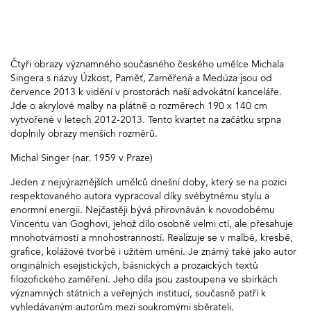
Čtyři obrazy významného současného českého umělce Michala
Singera s názvy Úzkost, Paměť, Zaměřená a Medúza jsou od
července 2013 k vidění v prostorách naší advokátní kanceláře.
Jde o akrylové malby na plátně o rozměrech 190 x 140 cm
vytvořené v letech 2012-2013. Tento kvartet na začátku srpna
doplnily obrazy menších rozměrů.
Michal Singer (nar. 1959 v Praze)
Jeden z nejvýraznějších umělců dnešní doby, který se na pozici
respektovaného autora vypracoval díky svébytnému stylu a
enormní energii. Nejčastěji bývá přirovnáván k novodobému
Vincentu van Goghovi, jehož dílo osobně velmi ctí, ale přesahuje
mnohotvárností a mnohostranností. Realizuje se v malbě, kresbě,
grafice, kolážové tvorbě i užitém umění. Je známý také jako autor
originálních esejistických, básnických a prozaických textů
filozofického zaměření. Jeho díla jsou zastoupena ve sbírkách
významných státních a veřejných institucí, současně patří k
vyhledávaným autorům mezi soukromými sběrateli.