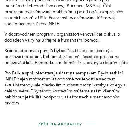
pracovní právo, principy UNIDROIT a jejich význam pro
mezinárodní obchodní smlouvy, IP licence, M&A aj. Část
programu byla věnována praktickému pojetí občanskoprávních
soudních sporů v USA. Pozornost byla věnována též rozvoji
spolupráce mezi členy INBLF.
V doprovodném programu organizátoři věnovali čas diskusi o
dopadech války na Ukrajině a humanitární pomoci.
Kromě odborných panelů byl součástí také společenský a
poznávací program, během kterého měli účastníci prostor na
objevování krás Hamburku a neformální rozhovory u dobrého jídla.
Pro Felix a spol. představuje účast na evropském Fly-In setkání
INBLF nejen možnost sdílet odborné zkušenosti a sledovat
aktuální trendy, ale především budovat osobní vztahy s kolegy z
celého světa. Díky těmto kontaktům můžeme našim klientům
nabídnout ještě širší podporu v záležitostech s mezinárodním
prvkem.
ZPĚT NA AKTUALITY