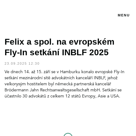
MENU
Felix a spol. na evropském
Fly-In setkání INBLF 2025
23.09.2025 12:30
Ve dnech 14. až 15. září se v Hamburku konalo evropské Fly-In
setkání mezinárodní sítě advokátních kanceláří INBLF, jehož
velkorysým hostitelem byl německá partnerská kancelář
Brödermann Jahn Rechtsanwaltsgesellschaft mbH. Setkání se
účastnilo 30 advokátů z celkem 12 států Evropy, Asie a USA.