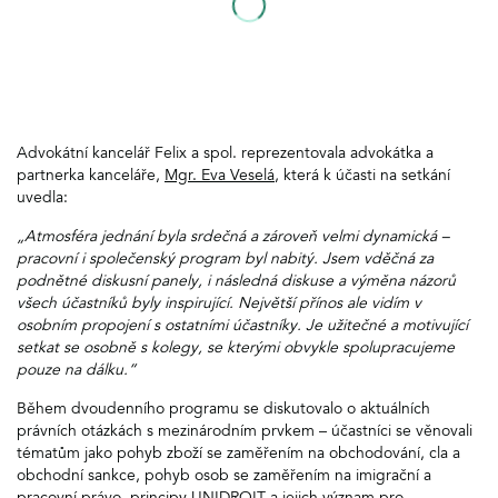
Advokátní kancelář Felix a spol. reprezentovala advokátka a
partnerka kanceláře,
Mgr. Eva Veselá
, která k účasti na setkání
uvedla:
„Atmosféra jednání byla srdečná a zároveň velmi dynamická –
pracovní i společenský program byl nabitý. Jsem vděčná za
podnětné diskusní panely, i následná diskuse a výměna názorů
všech účastníků byly inspirující. Největší přínos ale vidím v
osobním propojení s ostatními účastníky. Je užitečné a motivující
setkat se osobně s kolegy, se kterými obvykle spolupracujeme
pouze na dálku.“
Během dvoudenního programu se diskutovalo o aktuálních
právních otázkách s mezinárodním prvkem – účastníci se věnovali
tématům jako pohyb zboží se zaměřením na obchodování, cla a
obchodní sankce, pohyb osob se zaměřením na imigrační a