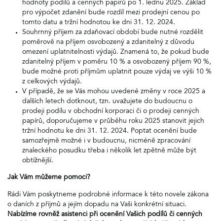
hodnoty podílů a cenných papírů po 1. lednu 2025. Základ
pro výpočet zdanění bude rozdíl mezi prodejní cenou po
tomto datu a tržní hodnotou ke dni 31. 12. 2024.
Souhrnný příjem za zdaňovací období bude nutné rozdělit
poměrově na příjem osvobozený a zdanitelný z důvodu
omezení uplatnitelnosti výdajů. Znamená to, že pokud bude
zdanitelný příjem v poměru 10 % a osvobozený příjem 90 %,
bude možné proti příjmům uplatnit pouze výdaj ve výši 10 %
z celkových výdajů.
V případě, že se Vás mohou uvedené změny v roce 2025 a
dalších letech dotknout, tzn. uvažujete do budoucnu o
prodeji podílu v obchodní korporaci či o prodeji cenných
papírů, doporučujeme v průběhu roku 2025 stanovit jejich
tržní hodnotu ke dni 31. 12. 2024. Poptat ocenění bude
samozřejmě možné i v budoucnu, nicméně zpracování
znaleckého posudku třeba i několik let zpětně může být
obtížnější.
Jak Vám můžeme pomoci?
Rádi Vám poskytneme podrobné informace k této novele zákona
o daních z příjmů a jejím dopadu na Vaši konkrétní situaci.
Nabízíme rovněž asistenci při ocenění Vašich podílů či cenných