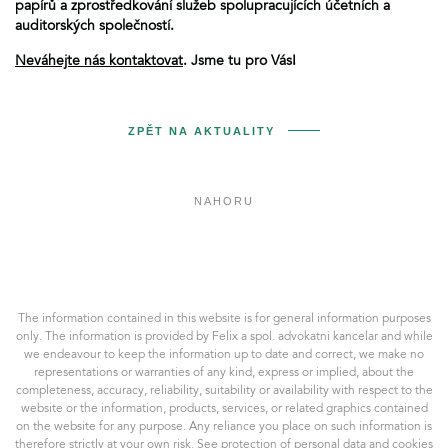
papírů a zprostředkování služeb spolupracujících účetních a
auditorských společností.
Neváhejte nás kontaktovat
. Jsme tu pro Vás!
ZPĚT NA AKTUALITY
NAHORU
Felix
a
spol.
AK,
The information contained in this website is for general information purposes
s.r.o.
only. The information is provided by Felix a spol. advokatni kancelar and while
we endeavour to keep the information up to date and correct, we make no
representations or warranties of any kind, express or implied, about the
completeness, accuracy, reliability, suitability or availability with respect to the
website or the information, products, services, or related graphics contained
on the website for any purpose. Any reliance you place on such information is
therefore strictly at your own risk. See
protection of personal data
and
cookies