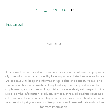
1
13
14
15
…
PŘEDCHOZÍ
NAHORU
Felix
a
spol.
AK,
The information contained in this website is for general information purposes
s.r.o.
only. The information is provided by Felix a spol. advokatni kancelar and while
we endeavour to keep the information up to date and correct, we make no
representations or warranties of any kind, express or implied, about the
completeness, accuracy, reliability, suitability or availability with respect to the
website or the information, products, services, or related graphics contained
on the website for any purpose. Any reliance you place on such information is
therefore strictly at your own risk. See
protection of personal data
and
cookies
for more information.