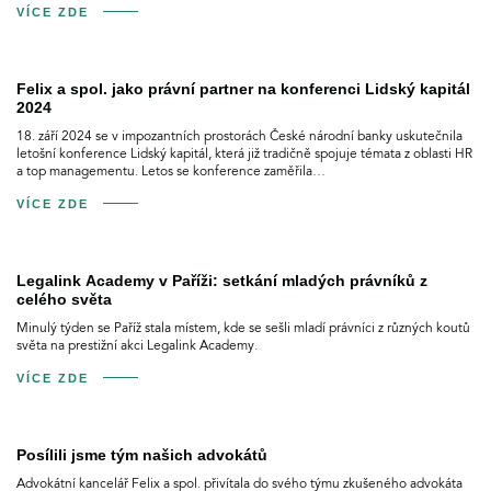
VÍCE ZDE
Felix a spol. jako právní partner na konferenci Lidský kapitál
2024
18. září 2024 se v impozantních prostorách České národní banky uskutečnila
letošní konference Lidský kapitál, která již tradičně spojuje témata z oblasti HR
a top managementu. Letos se konference zaměřila…
VÍCE ZDE
Legalink Academy v Paříži: setkání mladých právníků z
celého světa
Minulý týden se Paříž stala místem, kde se sešli mladí právníci z různých koutů
světa na prestižní akci Legalink Academy.
VÍCE ZDE
Posílili jsme tým našich advokátů
Advokátní kancelář Felix a spol. přivítala do svého týmu zkušeného advokáta