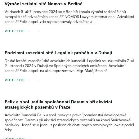
Výroční setkání sítě Nomos v Berlíně
Ve dnech 5. až 7. prosince 2024 se v Berlíně konalo výroční setkání členů
evropské sítě advokátních kanceláří NOMOS Lawyers International. Advokátní
kancelář Felix a spol. zde reprezentovaly advokátka a…
VÍCE ZDE
Podzimní zasedání sítě Legalink proběhlo v Dubaji
Druhé letošní zasedání sítě advokátních kanceláří Legalink se uskutečnilo 7. až
9. listopadu 2024 v Dubaji ve Spojených arabských emirátech. Advokátní
kancelář Felix a spol. na akci reprezentoval Mgr. Matěj Smolař.
VÍCE ZDE
Felix a spol. radila společnosti Daramis při akvizici
strategických pozemků v Praze
Advokátní kancelář Felix a spol. poskytla právní poradenství developerské
společnosti Daramis při akvizici strategických pozemků na konci Smíchovské
náplavky. Jedná se o jednu z posledních dostupných rozvojových lokalit podél
řeky…