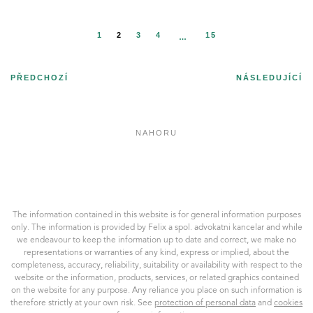
1
2
3
4
15
…
PŘEDCHOZÍ
NÁSLEDUJÍCÍ
NAHORU
Felix
a
spol.
AK,
The information contained in this website is for general information purposes
s.r.o.
only. The information is provided by Felix a spol. advokatni kancelar and while
we endeavour to keep the information up to date and correct, we make no
representations or warranties of any kind, express or implied, about the
completeness, accuracy, reliability, suitability or availability with respect to the
website or the information, products, services, or related graphics contained
on the website for any purpose. Any reliance you place on such information is
therefore strictly at your own risk. See
protection of personal data
and
cookies