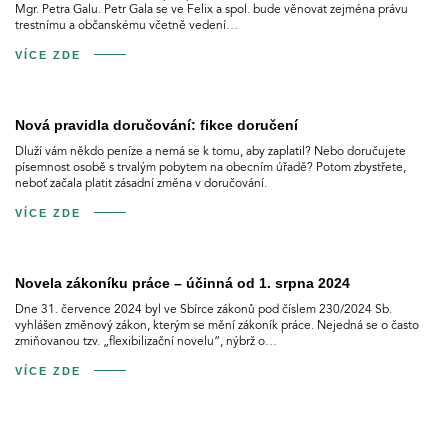
Mgr. Petra Galu. Petr Gala se ve Felix a spol. bude věnovat zejména právu
trestnímu a občanskému včetně vedení…
VÍCE ZDE
Nová pravidla doručování: fikce doručení
Dluží vám někdo peníze a nemá se k tomu, aby zaplatil? Nebo doručujete
písemnost osobě s trvalým pobytem na obecním úřadě? Potom zbystřete,
neboť začala platit zásadní změna v doručování.
VÍCE ZDE
Novela zákoníku práce – účinná od 1. srpna 2024
Dne 31. července 2024 byl ve Sbírce zákonů pod číslem 230/2024 Sb.
vyhlášen změnový zákon, kterým se mění zákoník práce. Nejedná se o často
zmiňovanou tzv. „flexibilizační novelu“, nýbrž o…
VÍCE ZDE