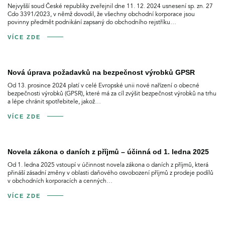
Nejvyšší soud České republiky zveřejnil dne 11. 12. 2024 usnesení sp. zn. 27
Cdo 3391/2023, v němž dovodil, že všechny obchodní korporace jsou
povinny předmět podnikání zapsaný do obchodního rejstříku…
VÍCE ZDE
Nová úprava požadavků na bezpečnost výrobků GPSR
Od 13. prosince 2024 platí v celé Evropské unii nové nařízení o obecné
bezpečnosti výrobků (GPSR), které má za cíl zvýšit bezpečnost výrobků na trhu
a lépe chránit spotřebitele, jakož…
VÍCE ZDE
Novela zákona o daních z příjmů – účinná od 1. ledna 2025
Od 1. ledna 2025 vstoupí v účinnost novela zákona o daních z příjmů, která
přináší zásadní změny v oblasti daňového osvobození příjmů z prodeje podílů
v obchodních korporacích a cenných…
VÍCE ZDE