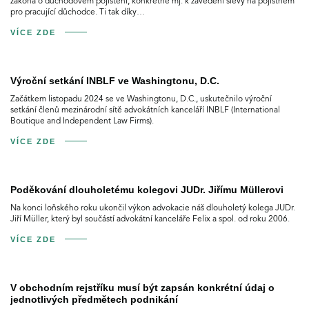
zákona o důchodovém pojištění, konkrétně mj. k zavedení slevy na pojistném
pro pracující důchodce. Ti tak díky…
VÍCE ZDE
Výroční setkání INBLF ve Washingtonu, D.C.
Začátkem listopadu 2024 se ve Washingtonu, D.C., uskutečnilo výroční
setkání členů mezinárodní sítě advokátních kanceláří INBLF (International
Boutique and Independent Law Firms).
VÍCE ZDE
Poděkování dlouholetému kolegovi JUDr. Jiřímu Müllerovi
Na konci loňského roku ukončil výkon advokacie náš dlouholetý kolega JUDr.
Jiří Müller, který byl součástí advokátní kanceláře Felix a spol. od roku 2006.
VÍCE ZDE
V obchodním rejstříku musí být zapsán konkrétní údaj o
jednotlivých předmětech podnikání