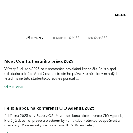
MENU
172
103
VŠECHNY
KANCELÁŘ
PRÁVO
Moot Court z trestního práva 2025
V úterý 8. dubna 2025 se v prostorách advokátní kanceláře Felix a spol.
uskutečnilo finále Moot Courtu z trestního práva. Stejně jako v minulých
letech jsme tuto studentskou soutěž pořádali…
VÍCE ZDE
Felix a spol. na konferenci CIO Agenda 2025
4. března 2025 se v Praze v O2 Universum konala konference CIO Agenda,
která již deset let propojuje odborníky na IT, kybernetickou bezpečnost a
manažery. Mezi řečníky vystoupil také JUDr. Adam Felix,…