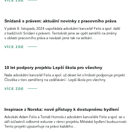
VÍCE ZDE
Snídaně s právem: aktuální novinky z pracovního práva
V pátek 8. listopadu 2024 uspořádala advokátní kancelář Felix a spol. další
z tradičních Snídaní s právem. Tentokrát jsme se opět zaměřili na změny
v oblasti pracovního práva a navázali jsme tak na setkání…
VÍCE ZDE
10 let podpory projektu Lepší škola pro všechny
Naše advokátní kancelář Felix a spol. už deset let s hrdostí podporuje projekt
Člověka v tísni zaměřený na vzdělávání - Lepší škola pro všechny.
VÍCE ZDE
Inspirace z Norska: nové přístupy k dostupnému bydlení
Advokáti Adam Felix a Tomáš Homola z advokátní kanceláře Felix a spol. se v
září zúčastnili odborné exkurze v rámci projektu Městské bydlení budoucnosti.
Tento projekt upozorňuje na právo každého…