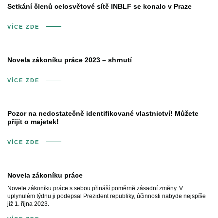
Setkání členů celosvětové sítě INBLF se konalo v Praze
VÍCE ZDE
Novela zákoníku práce 2023 – shrnutí
VÍCE ZDE
Pozor na nedostatečně identifikované vlastnictví! Můžete
přijít o majetek!
VÍCE ZDE
Novela zákoníku práce
Novele zákoníku práce s sebou přináší poměrně zásadní změny. V
uplynulém týdnu ji podepsal Prezident republiky, účinnosti nabyde nejspíše
již 1. října 2023.