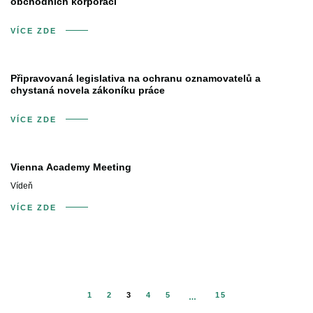
obchodních korporací
VÍCE ZDE
Připravovaná legislativa na ochranu oznamovatelů a
chystaná novela zákoníku práce
VÍCE ZDE
Vienna Academy Meeting
Vídeň
VÍCE ZDE
1
2
3
4
5
15
…