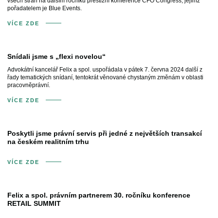
všech stran na dalším ročníku prestižní konference CFO Congress, jejímž
pořadatelem je Blue Events.
VÍCE ZDE
Snídali jsme s „flexi novelou“
Advokátní kancelář Felix a spol. uspořádala v pátek 7. června 2024 další z
řady tematických snídaní, tentokrát věnované chystaným změnám v oblasti
pracovněprávní.
VÍCE ZDE
Poskytli jsme právní servis při jedné z největších transakcí
na českém realitním trhu
VÍCE ZDE
Felix a spol. právním partnerem 30. ročníku konference
RETAIL SUMMIT