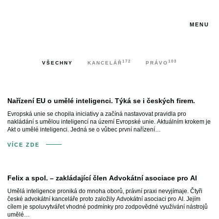
MENU
172
103
VŠECHNY
KANCELÁŘ
PRÁVO
Nařízení EU o umělé inteligenci. Týká se i českých firem.
Evropská unie se chopila iniciativy a začíná nastavovat pravidla pro
nakládání s umělou inteligencí na území Evropské unie. Aktuálním krokem je
Akt o umělé inteligenci. Jedná se o vůbec první nařízení…
VÍCE ZDE
Felix a spol. – zakládající člen Advokátní asociace pro AI
Umělá inteligence proniká do mnoha oborů, právní praxi nevyjímaje. Čtyři
české advokátní kanceláře proto založily Advokátní asociaci pro AI. Jejím
cílem je spoluvytvářet vhodné podmínky pro zodpovědné využívání nástrojů
umělé…