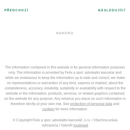
PŘEDCHOZÍ
NÁSLEDUJÍCÍ
NAHORU
Felix
a
spol.
AK,
The information contained in this website is for general information purposes
s.r.o.
only. The information is provided by Felix a spol. advokatni kancelar and
while we endeavour to keep the information up to date and correct, we make
no representations or warranties of any kind, express or implied, about the
completeness, accuracy, reliability, suitability or availability with respect to the
website or the information, products, services, or related graphics contained
on the website for any purpose. Any reliance you place on such information is
therefore strictly at your own risk. See
protection of personal data
and
cookies
for more information.
© Copyright Felix a spol. advokátní kancelář, s.r.o. / Všechna práva
vyhrazena / Vytvořil
loudmark