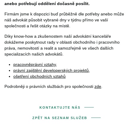
anebo potřebují oddělení dočasně posílit.
Firmám jsme k dispozici buď průběžně dle potřeby anebo může
náš advokát působit vybrané dny v týdnu přímo ve vaší
společnosti a řešit otázky na místě.
Díky know-how a zkušenostem naší advokátní kanceláře
dokážeme poskytnout rady v oblasti obchodního i pracovního
práva, nemovitostí a realit a samozřejmě ve všech dalších
specializacích našich advokátů.
pracovněprávní vztahy
,
právní zajištění developerských projektů
,
ošetření obchodních vztahů
Podrobněji o právních službách pro společnosti
zde
.
KONTAKTUJTE NÁS
ZPĚT NA SEZNAM SLUŽEB